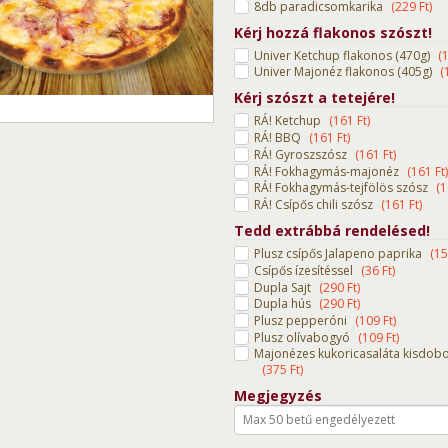
8db paradicsomkarika
(
229
Ft
)
Kérj hozzá flakonos szószt!
Univer Ketchup flakonos (470g)
(
Univer Majonéz flakonos (405g)
(
Kérj szószt a tetejére!
RÁ! Ketchup
(
161
Ft
)
RÁ! BBQ
(
161
Ft
)
RÁ! Gyroszszósz
(
161
Ft
)
RÁ! Fokhagymás-majonéz
(
161
Ft
)
RÁ! Fokhagymás-tejfölös szósz
(
1
RÁ! Csípős chili szósz
(
161
Ft
)
Tedd extrábbá rendelésed!
Plusz csípős Jalapeno paprika
(
15
Csípős ízesítéssel
(
36
Ft
)
Dupla Sajt
(
290
Ft
)
Dupla hús
(
290
Ft
)
Plusz pepperóni
(
109
Ft
)
Plusz olívabogyó
(
109
Ft
)
Majonézes kukoricasaláta kisdob
(
375
Ft
)
Megjegyzés