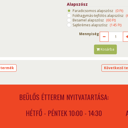
Alapszósz
Paradicsomos alapszósz
(
0
Ft
)
Fokhagymás-tejfölös alapszósz
(
Besamel alapszósz
(
60
Ft
)
Sajtkrémes alapszósz
(
145
Ft
)
Mennyiség
Kosárba
 termék
Következő t
BEÜLŐS ÉTTEREM NYITVATARTÁSA:
HÉTFŐ - PÉNTEK 10:00 - 14:30