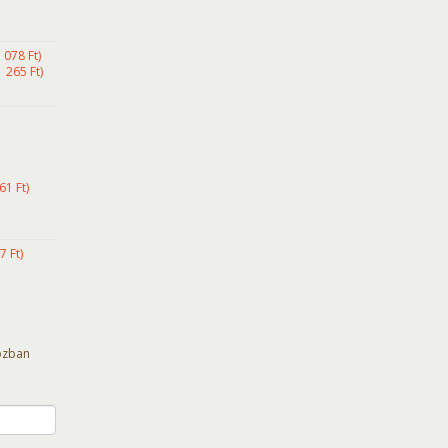
1 078
Ft
)
1 265
Ft
)
61
Ft
)
7
Ft
)
ozban