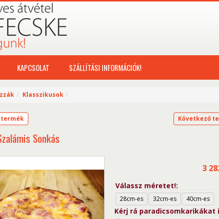
KAPCSOLAT
SZÁLLÍTÁSI INFORMÁCIÓK!
izzák
Klasszikusok
 termék
Következő t
Szalámis Sonkás
3 2
Válassz méretet!
28cm-es
32cm-es
40cm-es
Kérj rá paradicsomkarikákat i