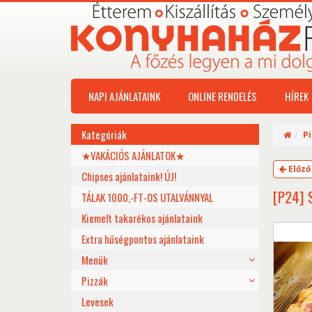
NAPI AJÁNLATAINK
ONLINE RENDELÉS
HÍREK
Kategóriák
P
★VAKÁCIÓS AJÁNLATOK★
Előző
Chipses ajánlataink! ÚJ!
[P24] 
TÁLAK 1000,-FT-OS UTALVÁNNYAL
Kiemelt takarékos ajánlataink
Extra hűségpontos ajánlataink
Menük
Pizzák
Levesek