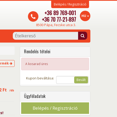
Belépés / Regisztráció
+36 89 769-001
HU
+36 70 77-21-897
8500 Pápa, Fecske utca 3.
Rendelés tételei
ermék
A kosarad üres
Kupon beváltása:
Bevált
82
Ft
/db
Ügyféladatok
Belépés / Regisztráció
s!