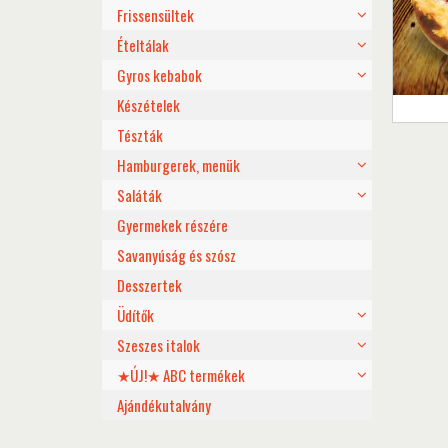
Frissensültek
Ételtálak
Gyros kebabok
Készételek
Tészták
Hamburgerek, menük
Saláták
Gyermekek részére
Savanyúság és szósz
Desszertek
Üdítők
Szeszes italok
★ÚJ!★ ABC termékek
Ajándékutalvány