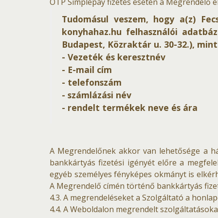
OTP Simplepay fizetés esetén a Megrendelő elf
Tudomásul veszem, hogy a(z) Fecs
konyhahaz.hu felhasználói adatbáz
Budapest, Közraktár u. 30-32.), mint 
- Vezeték és keresztnév
- E-mail cím
- telefonszám
- számlázási név
- rendelt termékek neve és ára
A Megrendelőnek akkor van lehetősége a házh
bankkártyás fizetési igényét előre a megfele
egyéb személyes fényképes okmányt is elkérhet
A Megrendelő címén történő bankkártyás fizeté
4.3. A megrendeléseket a Szolgáltató a honlapon
4.4. A Weboldalon megrendelt szolgáltatásokat