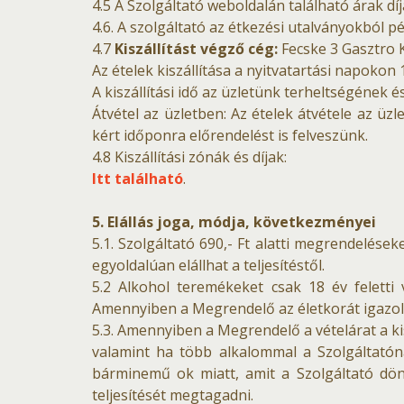
4.5 A Szolgáltató weboldalán található árak dí
4.6. A szolgáltató az étkezési utalványokból p
4.7
Kiszállítást végző cég:
Fecske 3 Gasztro K
Az ételek kiszállítása a nyitvatartási napokon
A kiszállítási idő az üzletünk terheltségének 
Átvétel az üzletben: Az ételek átvétele az üzl
kért időponra előrendelést is felveszünk.
4.8 Kiszállítási zónák és díjak:
Itt található
.
5. Elállás joga, módja, következményei
5.1. Szolgáltató 690,- Ft alatti megrendelése
egyoldalúan elállhat a teljesítéstől.
5.2 Alkohol teremékeket csak 18 év feletti v
Amennyiben a Megrendelő az életkorát igazol
5.3. Amennyiben a Megrendelő a vételárat a ki
valamint ha több alkalommal a Szolgáltató
bárminemű ok miatt, amit a Szolgáltató dönt 
teljesítését megtagadni.