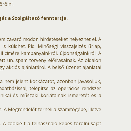
örölni.
át a Szolgáltató fenntartja.
nem zavaró módon hirdetéseket helyezhet el. A
is küldhet. Pld: Minőségi visszajelzés űrlap,
ail címére kampányainkról, újdonságainkról. A
ett un. spam törvény előírásainak. Az oldalon
 akciós ajánlatáról. A belső üzenet ajánlatai
ta nem jelent kockázatot, azonban javasoljuk,
datbázissal, telepítse az operációs rendszer
chnikai és műszaki korlátainak ismeretét és a
. A Megrendelőt terheli a számítógépe, illetve
 A cookie-t a felhasználó képes törölni saját