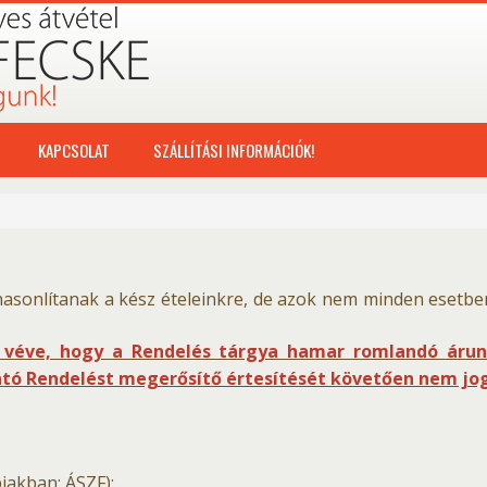
KAPCSOLAT
SZÁLLÍTÁSI INFORMÁCIÓK!
asonlítanak a kész ételeinkre, de azok nem minden esetbe
véve, hogy a Rendelés tárgya hamar romlandó áruna
ató Rendelést megerősítő értesítését követően nem jogos
biakban: ÁSZF):