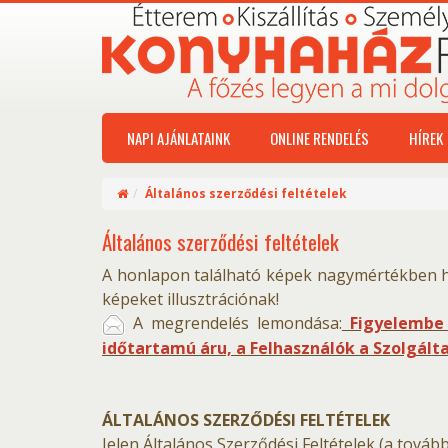
NAPI AJÁNLATAINK
ONLINE RENDELÉS
HÍREK
Általános szerződési feltételek
Általános szerződési feltételek
A honlapon található képek nagymértékben h
képeket illusztrációnak!
A megrendelés lemondása:
Figyelembe 
időtartamú áru, a Felhasználók a Szolgált
ÁLTALÁNOS SZERZŐDÉSI FELTÉTELEK
Jelen Általános Szerződési Feltételek (a továb