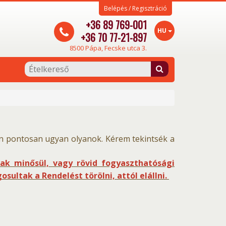
Belépés / Regisztráció
+36 89 769-001
HU
+36 70 77-21-897
8500 Pápa, Fecske utca 3.
n pontosan ugyan olyanok. Kérem tekintsék a
k minősül, vagy rövid fogyaszthatósági
ultak a Rendelést törölni, attól elállni.