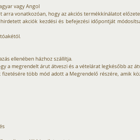
Magyar vagy Angol
t arra vonatkozóan, hogy az akciós termékkínálatot előzete
hirdetett akciók kezdési és befejezési időpontját módosítsa
atóakétól.
azás ellenében házhoz szállítja.
ogy a megrendelt árut átveszi és a vételárat legkésőbb az átv
fizetésére több mód adott a Megrendelő részére, amik köz
és