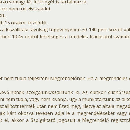
ja a csomagolás költségét is tartalmazza.
énzt nem tud visszaadni.
ft..
 10:15 órakor kezdődik.
és a kiszállítási távolság függvényében 30-140 perc között vá
etben 10:45 órától lehetséges a rendelés leadásától számíto
ket nem tudja teljesíteni Megrendelőnek. Ha a megrendelés ö
evőinknek szolgálunk/szállítunk ki. Az életkor ellenőrzé
ni nem tudja, vagy nem kívánja, úgy a munkatársunk az alk
szállított termék után nem fizeti meg, illetve az általa meg
nak kárt okozva tévesen adja le a megrendeléseket vagy 
el, akkor a Szolgáltató jogosult a Megrendelő regisztrác