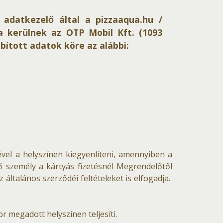
datkezelő által a pizzaaqua.hu /
sra kerülnek az OTP Mobil Kft. (1093
bbított adatok köre az alábbi:
vel a helyszínen kiegyenlíteni, amennyiben a
ző személy a kártyás fizetésnél Megrendelőtől
általános szerződéi feltételeket is elfogadja.
 megadott helyszínen teljesíti.