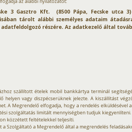
ogadja az alábbi nyilatozatot:
ke 3 Gasztro Kft. (8500 Pápa, Fecske utca 3) a
isában tárolt alábbi személyes adataim átadá
adatfeldolgozó részére. Az adatkezelő által tová
oz szállított ételek mobil bankkártya terminál segítségé
lő helyen vagy diszpécserüknek jelezte. A kiszállítást vég
. A Megrendelő elfogadja, hogy a rendelés elküldésével az 
si szolgáltatás limitált mennyiségben tudjuk kiegyenlíteni.
 közzétett feltételekkel teljesíti.
 a Szolgáltató a Megrendelő által a megrendelés feladásakor