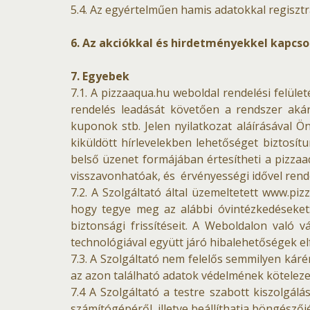
5.4. Az egyértelműen hamis adatokkal regisztr
6. Az akciókkal és hirdetményekkel kapcso
7. Egyebek
7.1. A pizzaaqua.hu weboldal rendelési felül
rendelés leadását követően a rendszer akár t
kuponok stb. Jelen nyilatkozat aláírásával Ö
kiküldött hírlevelekben lehetőséget biztosít
belső üzenet formájában értesítheti a pizzaa
visszavonhatóak, és érvényességi idővel rend
7.2. A Szolgáltató által üzemeltetett www.pi
hogy tegye meg az alábbi óvintézkedéseket: 
biztonsági frissítéseit. A Weboldalon való v
technológiával együtt járó hibalehetőségek e
7.3. A Szolgáltató nem felelős semmilyen káré
az azon található adatok védelmének köteleze
7.4 A Szolgáltató a testre szabott kiszolgál
számítógépéről, illetve beállíthatja böngészőjé