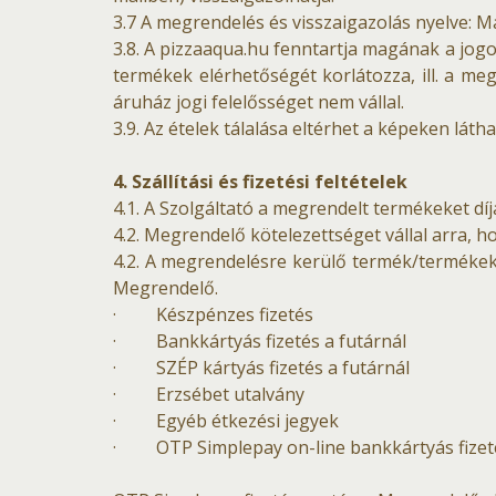
3.7 A megrendelés és visszaigazolás nyelve: 
3.8. A pizzaaqua.hu fenntartja magának a jogo
termékek elérhetőségét korlátozza, ill. a meg
áruház jogi felelősséget nem vállal.
3.9. Az ételek tálalása eltérhet a képeken láth
4. Szállítási és fizetési feltételek
4.1. A Szolgáltató a megrendelt termékeket díj
4.2. Megrendelő kötelezettséget vállal arra, h
4.2. A megrendelésre kerülő termék/termékek 
Megrendelő.
· Készpénzes fizetés
· Bankkártyás fizetés a futárnál
· SZÉP kártyás fizetés a futárnál
· Erzsébet utalvány
· Egyéb étkezési jegyek
· OTP Simplepay on-line bankkártyás fizet