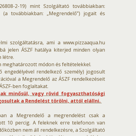
26808-2-19) mint Szolgáltató továbbiakban:
ő (a továbbiakban: „Megrendelő”) jogait és
elmi szolgáltatásra, ami a www.pizzaaqua.hu
bá jelen ÁSZF hatálya kiterjed minden olyan
létre.
n meghatározott módon és feltételekkel.
elő engedélyével rendelkező személy) jogosult
rációval a Megrendelő az ÁSZF rendelkezéseit
ÁSZF-ben foglaltakat.
k minősül, vagy rövid fogyaszthatósági
ultak a Rendelést törölni, attól elállni.
nban a Megrendelő a megrendelést csak a
ott 10 percig. A feleknek erre telefonon van
időközben nem áll rendelkezésre, a Szolgáltató