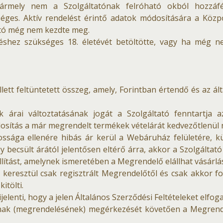
a bármely nem a Szolgáltatónak felróható okból hozzáfé
séges. Aktív rendelést érintő adatok módosítására a Köz
tató még nem kezdte meg.
éshez szükséges 18. életévét betöltötte, vagy ha még n
ellett feltüntetett összeg, amely, Forintban értendő és az á
k árai változtatásának jogát a Szolgáltató fenntartja 
dosítás a már megrendelt termékek vételárát kedvezőtlenül 
sága ellenére hibás ár kerül a Webáruház felületére, külö
 becsült árától jelentősen eltérő árra, akkor a Szolgáltató
llítást, amelynek ismeretében a Megrendelő elállhat vásárlá
n keresztül csak regisztrált Megrendelőtől és csak akkor 
itölti.
elenti, hogy a jelen Általános Szerződési Feltételeket elfog
tának (megrendelésének) megérkezését követően a Megrende