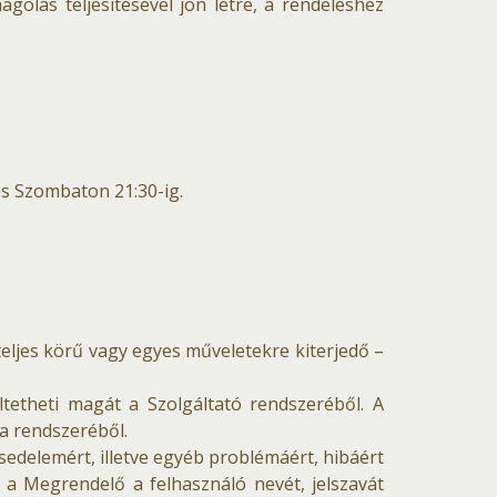
golás teljesítésével jön létre, a rendeléshez
 és Szombaton 21:30-ig.
teljes körű vagy egyes műveletekre kiterjedő –
ltetheti magát a Szolgáltató rendszeréből. A
 a rendszeréből.
sedelemért, illetve egyéb problémáért, hibáért
 a Megrendelő a felhasználó nevét, jelszavát