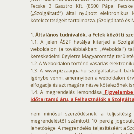
Fecske 3 Gasztro Kft. (8500 Pápa, Fecske 
(„Szolgáltató”) által nyújtott elektronik
kötelezettségeit tartalmazza. (Szolgáltató és
1.
Általános tudnivalók, a Felek közötti sz
1.1. A jelen ÁSZF hatálya kiterjed a Szolg
weboldalon (a továbbiakban: „Weboldal”) ta
kereskedelmi ügyletre Magyarország területén
1.2. A Weboldalon történő vásárlás elektroni
1.3. A www.pizzaaqua.hu szolgáltatásait bárk
igénybe venni, amennyiben a weboldalon érvé
elfogadja és azt magára nézve kötelezőnek ism
1.4. A megrendelés lemondása:
Figyelembe 
időtartamú áru, a Felhasználók a Szolgált
nem minősül szerződésnek, a teljesítés
megrendeléstől számított 10 percig jogosult
lehetősége. A megrendelés teljesítéséért a Sz