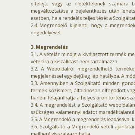
elfelejti, vagy az illetéktelenek számár
megváltoztatása a bejelentkezés után lehet
esetben, ha a rendelés teljesítését a Szolgál
2.4 Megrendelő kijelenti, hogy a megrendel
engedélyével.
3. Megrendelés
3.1. A vételár mindig a kiválasztott termék m
vételára a kiszállítást nem tartalmazza.
3.2. A Weboldalról megrendelhető terméke
megjelenéssel egyidejűleg lép hatályba. A mó
3.3. Amennyiben a Szolgáltató minden gondos
termék közismert, általánosan elfogadott vagy
hanem felajánlhatja a helyes áron történő szá
3.4. A megrendelést a Szolgáltató weboldalá
szükséges valamennyi adatot maradéktalanul k
3.5. A Megrendelő a megrendelés leadásával kij
3.6. Szolgáltató a Megrendelő vételi ajánla
mailben) visszaigazolhatja.