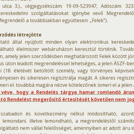
utca 3.)., cégjegyzékszám: 19-09-523947, Adószám: 323
us kereskedelmi szolgáltatásokat igénybe vevő Megrendel
 Megrendelő a továbbiakban együttesen: „Felek”).
erződés létrejötte
áltató által nyújtott minden olyan elektronikus keresked
lálható élelmiszer webáruházon keresztül történik. Továb
, amely jelen szerződésben meghatározott Felek között jön 
kus úton leadott megrendeléssel lehetséges, a jelen ÁSZF-be
i (18. életévét betöltött személy, vagy törvényes képvis
nyesen és sikeresen regisztrálja magát. A sikeres regiszt
eri el. továbbá magára nézve kötelezőnek ismeri el a jelen 
véve, hogy a Rendelés tárgya hamar romlandó áruna
ató Rendelést megerősítő értesítését követően nem jogos
ig szabadon és következmény nélkül módosítható, azo
 lemondani. illetve lemondható, a megrendeléstől számít
olgáltató nem vállal felelősséget, amennyiben az adott áru 