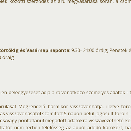
elek közötti szerződés az áru megvásárlása során, a csoma
ütörtökig és Vasárnap naponta
: 9.30- 21:00 óráig; Pénetek
00 óráig
tlen beleegyezését adja a rá vonatkozó személyes adatok - 
ulását Megrendelő bármikor visszavonhatja, illetve törö
ás visszavonásától számított 5 napon belül jogosult törölni
n és/vagy pontatlanul megadott adatokra visszavezethető ké
tatót nem terheli felelősség az abból adódó károkért, ha