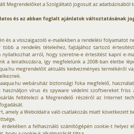
ált Megrendelőket a Szolgáltató jogosult az adatbázisából t
latos és az abban foglalt ajánlatok változtatásának jog
etén és a visszaigazoló e-mailekben a rendelési folyamatot 
öbb a rendelés tételeihez, fajtájához tartozó értesítést 
n nyilatkozhat arról, hogy szeretne-e értesítést kapni e-m
unk a leiratkozásra, így megfelelünk a 2008-ban életbe lép
qua.hu megrendelőit aktuális kedvezményes termékéről vagy
elkeznek.
zzaaqua.hu webáruház biztonsági foka megfelelő, használa
használjon vírus és spyware védelmi szoftvereket friss a
ásárlás feltételezi a Megrendelő részéről az Internet te
lfogadását.
rt, amely a Weboldalra való csatlakozás miatt következett be
ttsége.
ás érdekében a felhasználó számítógépén cookie-t helyez el.
t, hogy a cookie-k alkalmazását tiltsa.