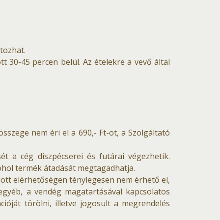
ltozhat.
tt 30-45 percen belül. Az ételekre a vevő által
sszege nem éri el a 690,- Ft-ot, a Szolgáltató
sét a cég diszpécserei és futárai végezhetik.
ohol termék átadását megtagadhatja.
adott elérhetőségen ténylegesen nem érhető el,
egyéb, a vendég magatartásával kapcsolatos
ióját törölni, illetve jogosult a megrendelés