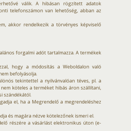
rhetővé válik. A hibásan rögzített adatok
ponti telefonszámon van lehetőség, abban az
em, akkor rendelkezik a törvényes képviselő
ltalános forgalmi adót tartalmazza. A termékek
azzal, hogy a módosítás a Weboldalon való
nem befolyásolja.
nös tekintettel a nyilvánvalóan téves, pl. a
 nem köteles a terméket hibás áron szállítani,
si szándékától.
fogadja el, ha a Megrendelő a megrendeléshez
adja és magára nézve kötelezőnek ismeri el.
lő részére a vásárlást elektronikus úton (e-