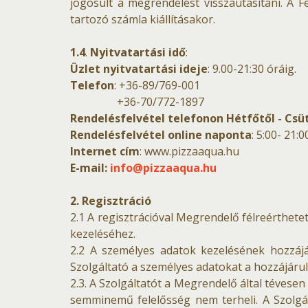
jogosult a megrendelést visszautasítani. A F
tartozó számla kiállításakor.
1.4
.
Nyitvatartási idő
:
Üzlet nyitvatartási ideje
: 9.00-21:30 óráig.
Telefon
: +36-89/769-001
+36-70/772-1897
Rendelésfelvétel telefonon Hétfőtől - Cs
Rendelésfelvétel online naponta
: 5:00- 21:
Internet cím
: www.pizzaaqua.hu
E-mail:
info@pizzaaqua.hu
2. Regisztráció
2.1 A regisztrációval Megrendelő félreérthete
kezeléséhez.
2.2 A személyes adatok kezelésének hozzájár
Szolgáltató a személyes adatokat a hozzájárul
2.3. A Szolgáltatót a Megrendelő által tévese
semminemű felelősség nem terheli. A Szolgál