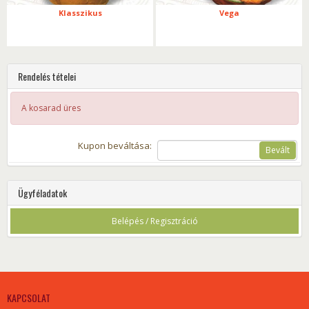
Klasszikus
Vega
Rendelés tételei
A kosarad üres
Kupon beváltása:
Bevált
Ügyféladatok
Belépés / Regisztráció
KAPCSOLAT