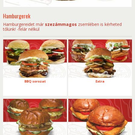
Hamburgerek
Hamburgereidet már
szezámmagos
zsemlében is kérheted
tőlünk! -felár nélkül
BBQ sorozat
Extra