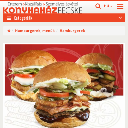
HU
Kategóriák
Hamburgerek, menük
Hamburgerek