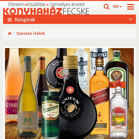
HU
Kategóriák
Szeszes italok