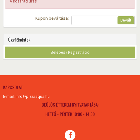
A kosarad üres
Kupon beváltása:
Bevált
Ügyféladatok
Belépés / Regisztráció
KAPCSOLAT
E-mail: info@pizzaaqua.hu
BEÜLŐS ÉTTEREM NYITVATARTÁSA:
HÉTFŐ - PÉNTEK 10:00 - 14:30