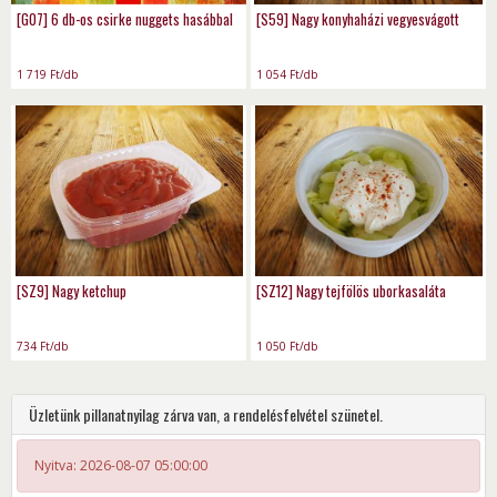
[G07] 6 db-os csirke nuggets hasábbal
[S59] Nagy konyhaházi vegyesvágott
1 719
Ft
/db
1 054
Ft
/db
[SZ9] Nagy ketchup
[SZ12] Nagy tejfölös uborkasaláta
734
Ft
/db
1 050
Ft
/db
Üzletünk pillanatnyilag zárva van, a rendelésfelvétel szünetel.
Nyitva: 2026-08-07 05:00:00