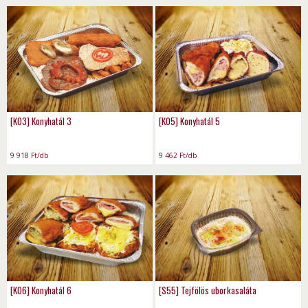
[K03] Konyhatál 3
[K05] Konyhatál 5
9 918
Ft
/db
9 462
Ft
/db
[K06] Konyhatál 6
[S55] Tejfölös uborkasaláta