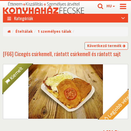
HU
Kategóriák
Ételtálak
1 személyes tálak
Következő termék
[F66] Cicegés csirkemell, rántott csirkemell és rántott sajt
Kiemelt
Legjobb véte