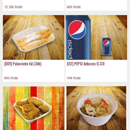
12 296
Ft
/db
669
Ft
/db
[D01] Palacsinta tál (3db)
[i12] PEPSI dobozos 0,33l
995
Ft
/db
478
Ft
/db