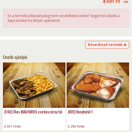
4 691
Ft
/db
Ez a termék pillanatnyilag nem rendelhető online! Vegye fel velünk a
kapcsolatot és kérjen ajánlatot!
Következő termék
Emellé ajánljuk
[F40] Éhes MAGYAROS csirkeszárny tál
[K01] Konyhatál 1
6 057
Ft
/db
6 290
Ft
/db