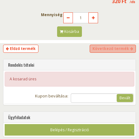
320
Ft
/db
Mennyiség
Kosárba
Előző termék
Következő termék
Rendelés tételei
A kosarad üres
Kupon beváltása:
Bevált
Ügyféladatok
Belépés / Regisztráció