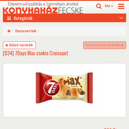
HU
Kategóriák
Desszertek
Előző termék
Következő termék
[D34] 7Days Max csokis Croissant