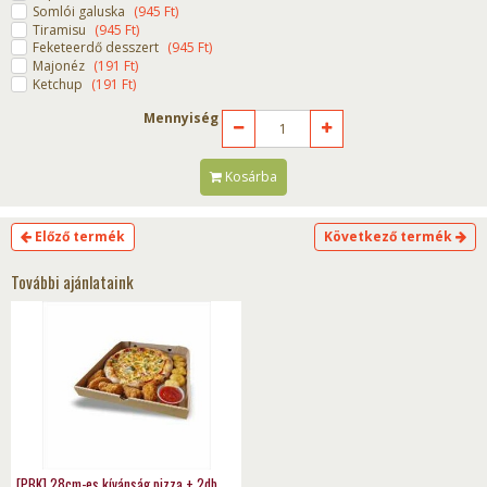
Somlói galuska
(
945
Ft
)
Tiramisu
(
945
Ft
)
Feketeerdő desszert
(
945
Ft
)
Majonéz
(
191
Ft
)
Ketchup
(
191
Ft
)
Mennyiség
Kosárba
Előző termék
Következő termék
További ajánlataink
[PBK] 28cm-es kívánság pizza + 2db