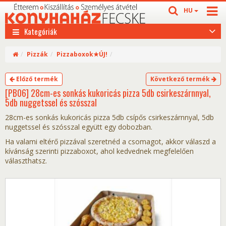
HU
Kategóriák
Pizzák
Pizzaboxok★ÚJ!
Előző termék
Következő termék
[PB06] 28cm-es sonkás kukoricás pizza 5db csirkeszárnnyal,
5db nuggetssel és szósszal
28cm-es sonkás kukoricás pizza 5db csípős csirkeszárnnyal, 5db
nuggetssel és szósszal együtt egy dobozban.
Ha valami eltérő pizzával szeretnéd a csomagot, akkor válaszd a
kívánság szerinti pizzaboxot, ahol kedvednek megfelelően
választhatsz.