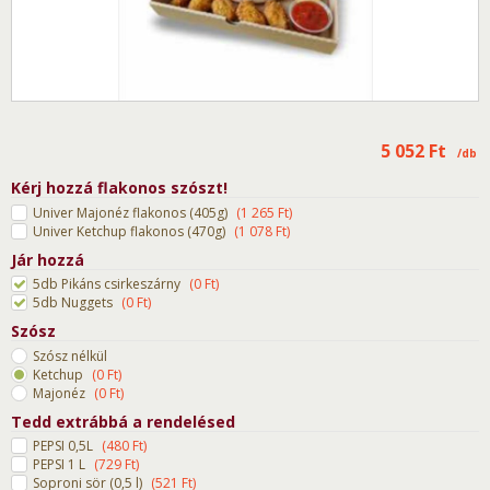
5 052
Ft
/db
Kérj hozzá flakonos szószt!
Univer Majonéz flakonos (405g)
(
1 265
Ft
)
Univer Ketchup flakonos (470g)
(
1 078
Ft
)
Jár hozzá
5db Pikáns csirkeszárny
(
0
Ft
)
5db Nuggets
(
0
Ft
)
Szósz
Szósz nélkül
Ketchup
(
0
Ft
)
Majonéz
(
0
Ft
)
Tedd extrábbá a rendelésed
PEPSI 0,5L
(
480
Ft
)
PEPSI 1 L
(
729
Ft
)
Soproni sör (0,5 l)
(
521
Ft
)