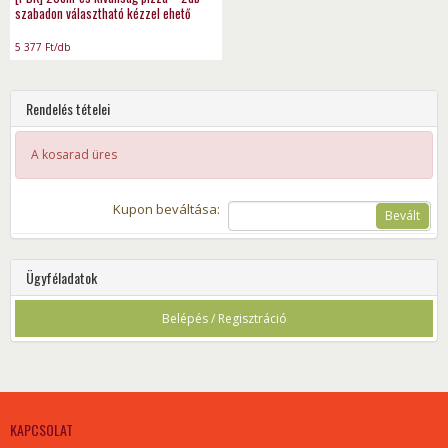
szabadon választható kézzel ehető
mártogatós egy szósszal
5 377
Ft
/db
Rendelés tételei
A kosarad üres
Kupon beváltása:
Bevált
Ügyféladatok
Belépés / Regisztráció
KAPCSOLAT